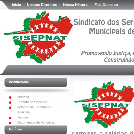
Inicio
Nossos Diretores
Nossa História
Fale Conosco
Institucional
Diretoria
Estatuto do Sindicato
Reforma do Estatuto do
Sindicato
História
Documentos de Fundação
Notícias
carreiras e salários 