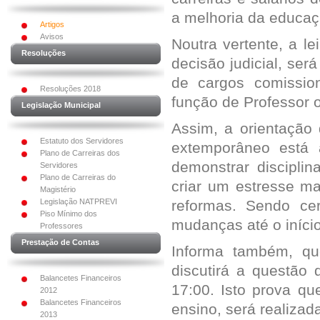
a melhoria da educaç
Artigos
Avisos
Noutra vertente, a le
Resoluções
decisão judicial, se
de cargos comissio
Resoluções 2018
função de Professor 
Legislação Municipal
Assim, a orientação
Estatuto dos Servidores
extemporâneo está 
Plano de Carreiras dos
demonstrar discipli
Servidores
Plano de Carreiras do
criar um estresse ma
Magistério
Legislação NATPREVI
reformas. Sendo cer
Piso Mínimo dos
mudanças até o início
Professores
Prestação de Contas
Informa também, qu
discutirá a questão 
Balancetes Financeiros
17:00. Isto prova q
2012
Balancetes Financeiros
ensino, será realizad
2013